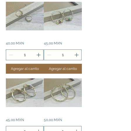
Aretes
Aretes
Precio
Precio
40,00 MXN
45,00 MXN
de
de
Laminado
Laminado
Agregar al carrito
Agregar al carrito
Aretes
Aretes
Precio
Precio
45,00 MXN
50,00 MXN
de
de
Laminado
Laminado