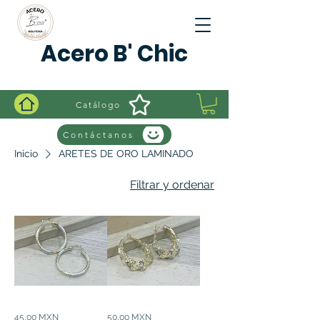
Acero B' Chic
Catálogo
Contáctanos
Inicio
ARETES DE ORO LAMINADO
Filtrar y ordenar
Aretes
Aretes
Precio
Precio
45,00 MXN
50,00 MXN
de
de