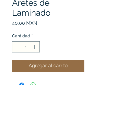
Aretes de
Laminado
Precio
40,00 MXN
Cantidad
*
Agregar al carrito
Ver mi carrito
Acero B' Chic
Importador de Joyería de Acero Inoxidable, directo de
la fábrica