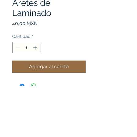
Aretes de
Laminado
Precio
40,00 MXN
Cantidad
*
Agregar al carrito
Ver mi carrito
Acero B' Chic
Importador de Joyería de Acero Inoxidable, directo de
la fábrica