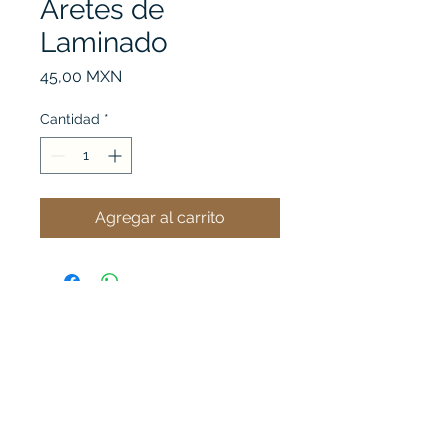
Aretes de
Laminado
Precio
45,00 MXN
Cantidad
*
Agregar al carrito
Ver mi carrito
Acero B' Chic
Importador de Joyería de Acero Inoxidable, directo de
la fábrica