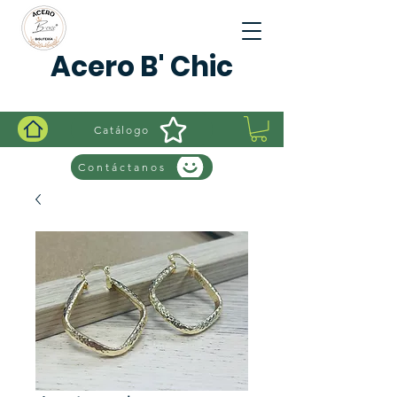
Acero B' Chic
Catálogo
Contáctanos