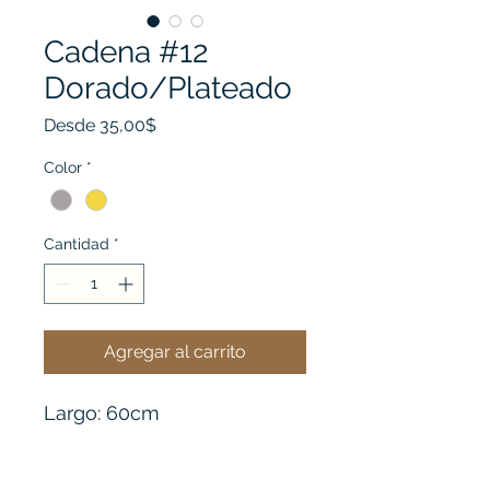
Cadena #12
Dorado/Plateado
Precio
Desde
35,00$
de
oferta
Color
*
Cantidad
*
Agregar al carrito
Largo: 60cm