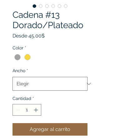
Cadena #13
Dorado/Plateado
Precio
Desde
45,00$
de
oferta
Color
*
Ancho
*
Cantidad
*
Agregar al carrito