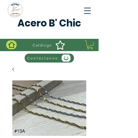
Acero B' Chic
Catálogo
Contáctanos