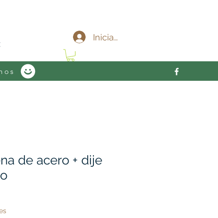
c
Iniciar sesión
nos
na de acero + dije
do
es