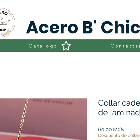
Acero B' Chi
Catálogo
Contácta
Collar cade
de lamina
Precio
60,00 MXN
Descuento de collar