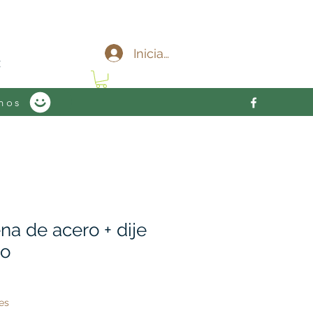
c
Iniciar sesión
nos
na de acero + dije
do
es