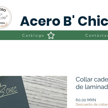
Acero B' Chi
Catálogo
Contácta
Collar cade
de lamina
Precio
60,00 MXN
Descuento de collar