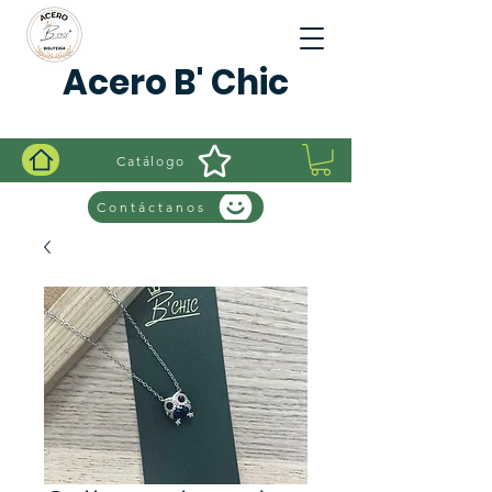
Acero B' Chic
Catálogo
Contáctanos