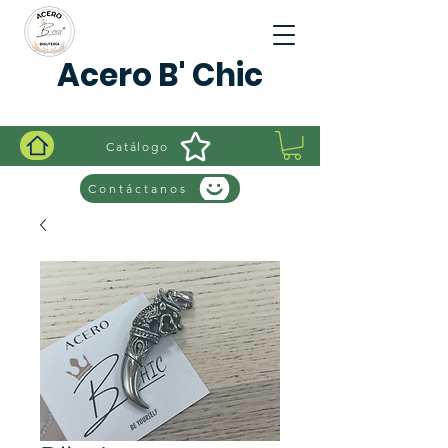
Acero B' Chic
Catálogo
Contáctanos