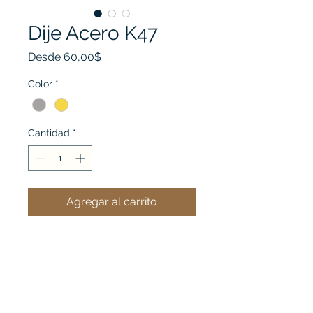
Dije Acero K47
Precio
Desde
60,00$
de
oferta
Color
*
Cantidad
*
Agregar al carrito
Ver mi carrito