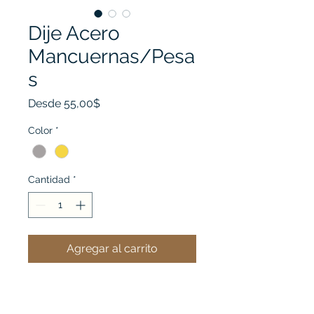
Dije Acero
Mancuernas/Pesa
s
Precio
Desde
55,00$
de
oferta
Color
*
Cantidad
*
Agregar al carrito