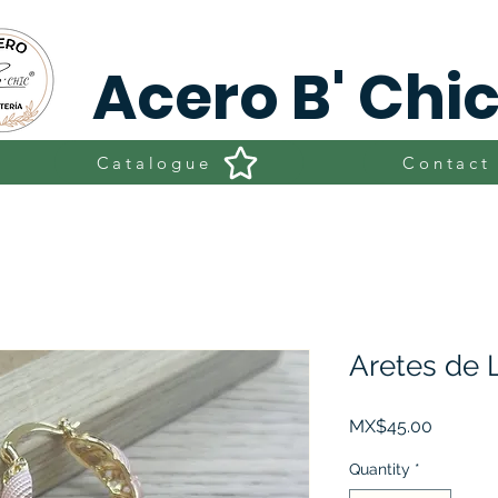
Acero B' Chi
Catalogue
Contact
Aretes de
Price
MX$45.00
Quantity
*