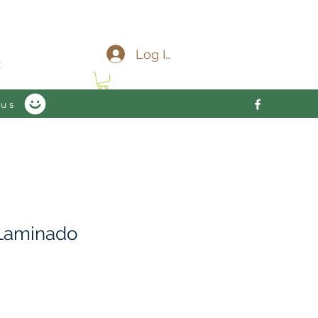
c
Log In
 us
 Laminado