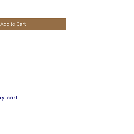
Add to Cart
my cart