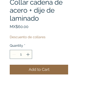
Collar cadena de
acero + dije de
laminado
Price
MX$60.00
Descuento de collares
Quantity
*
Add to Cart