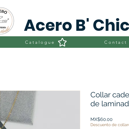
Acero B' Chi
Catalogue
Contact
Collar cade
de lamina
Price
MX$60.00
Descuento de collar