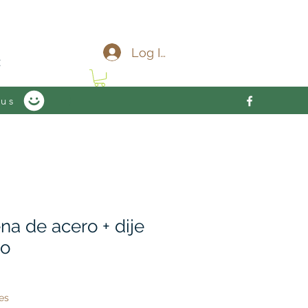
c
Log In
 us
na de acero + dije
do
es