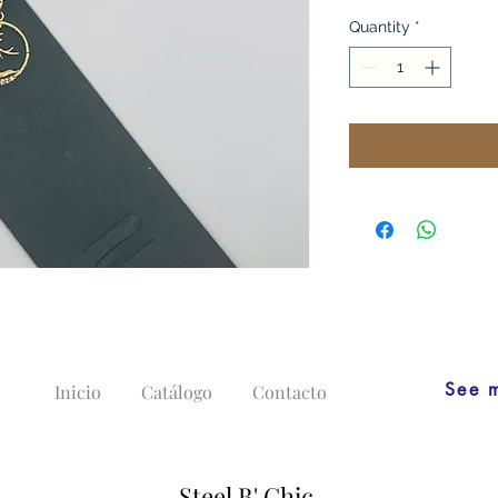
Quantity
*
See 
Inicio
Catálogo
Contacto
Steel B' Chic