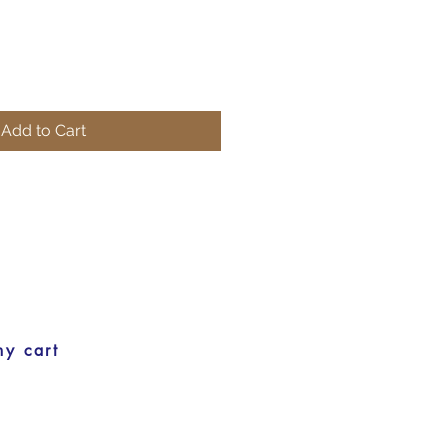
Add to Cart
my cart