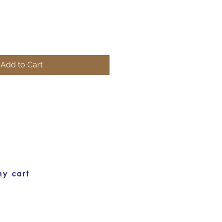
Add to Cart
my cart