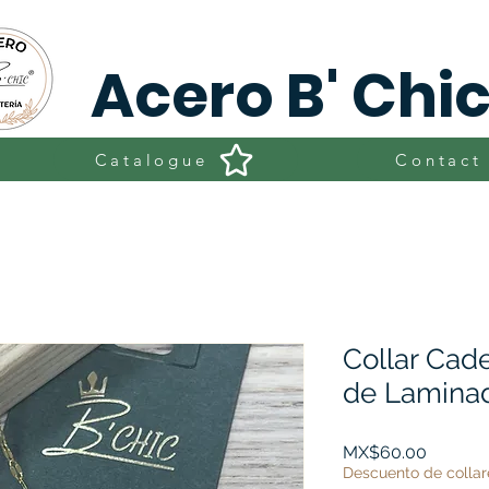
Acero B' Chi
Catalogue
Contact
Collar Cade
de Lamina
Price
MX$60.00
Descuento de collar