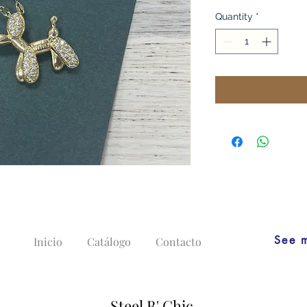
Quantity
*
See 
Inicio
Catálogo
Contacto
Steel B' Chic