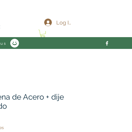
c
Log In
 us
na de Acero + dije
do
es