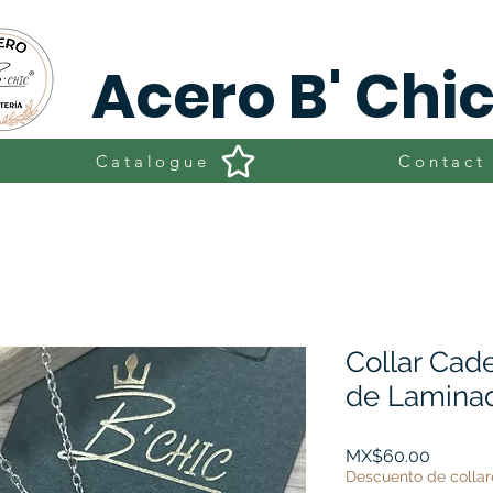
Acero B' Chi
Catalogue
Contact
Collar Cade
de Lamina
Price
MX$60.00
Descuento de collar