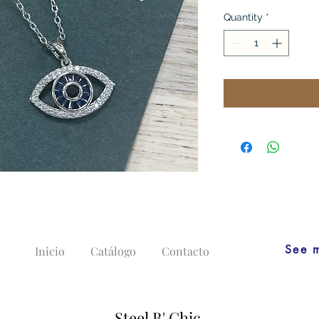
Quantity
*
See 
Inicio
Catálogo
Contacto
Steel B' Chic