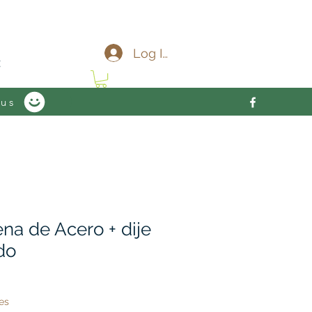
c
Log In
 us
na de Acero + dije
do
es