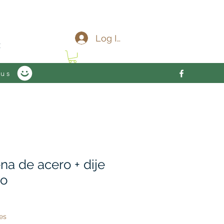
c
Log In
 us
na de acero + dije
do
es