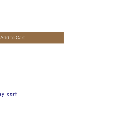
Add to Cart
my cart