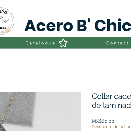
Acero B' Chi
Catalogue
Contact
Collar cade
de lamina
Price
MX$60.00
Descuento de collar