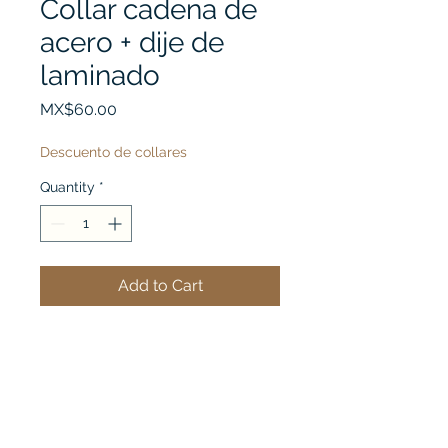
Collar cadena de
acero + dije de
laminado
Price
MX$60.00
Descuento de collares
Quantity
*
Add to Cart