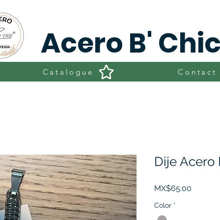
Acero B' Chi
Catalogue
Contact
Dije Acero
Price
MX$65.00
Color
*