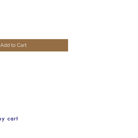
Add to Cart
my cart