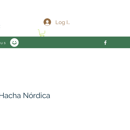
c
Log In
 us
 Hacha Nórdica